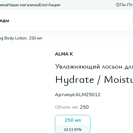
амма
Наши магазины
Блог
Акции
Пн-Пт:
нды
ing Body Lotion, 250 мл
ALMA K
Увлажняющий лосьон для
Hydrate / Moistu
Артикул:
ALM25012
Объем, мл
:
250
250 мл
63,53 BYN