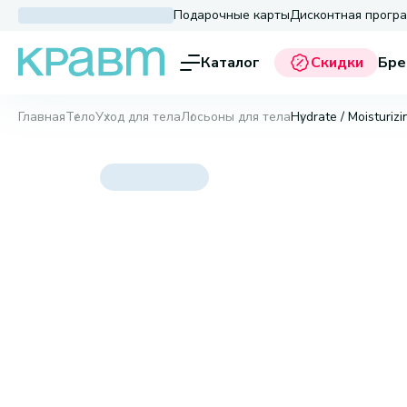
Подарочные карты
Дисконтная прогр
Каталог
Скидки
Бре
Главная
Тело
Уход для тела
Лосьоны для тела
Hydrate / Moisturiz