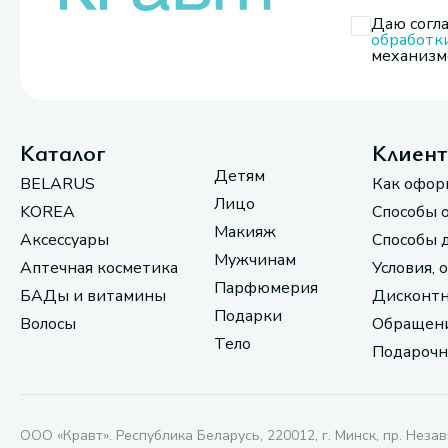
Даю согла
обработк
механизмо
Каталог
Клиен
Детям
BELARUS
Как офор
Лицо
KOREA
Способы 
Макияж
Аксессуары
Способы 
Мужчинам
Аптечная косметика
Условия, 
Парфюмерия
БАДы и витамины
Дисконтн
Подарки
Волосы
Обращени
Тело
Подарочн
ООО «Кравт». Республика Беларусь, 220012, г. Минск, пр. Незав