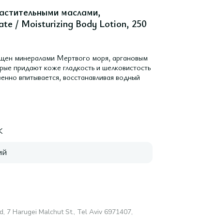
растительными маслами,
e / Moisturizing Body Lotion, 250
гащен минералами Мертвого моря, аргановым
орые придают коже гладкость и шелковистость
венно впитывается, восстанавливая водный
K
ий
d, 7 Harugei Malchut St., Tel Aviv 6971407,