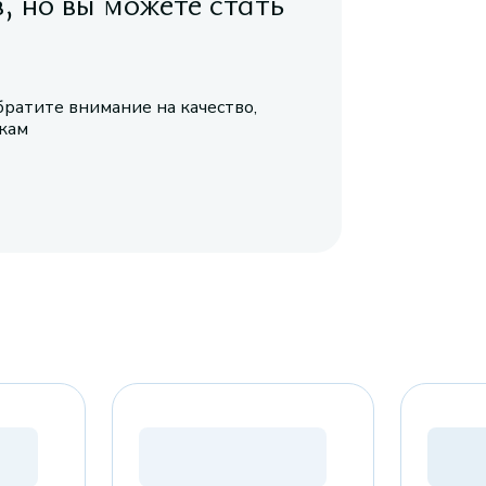
в, но вы можете стать
братите внимание на качество,
икам