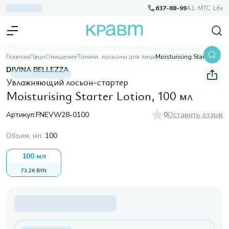
637-88-99
A1, МТС, Life
Главная
Лицо
Очищение
Тоники, лосьоны для лица
Moisturising Starter Lotion, 100 мл
DIVINA BELLEZZA
Увлажняющий лосьон-стартер
Moisturising Starter Lotion, 100 мл
Артикул:
FNEVW28-0100
0
Оставить отзыв
Объем, мл
:
100
100 мл
73,26 BYN