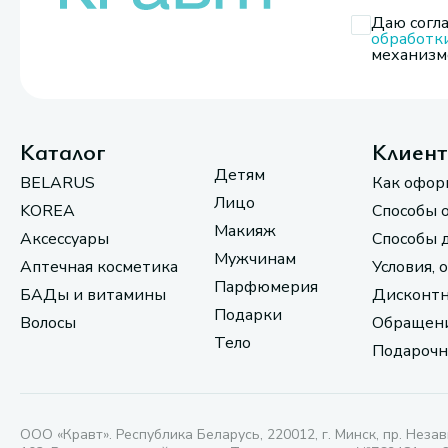
Даю согла
обработк
механизмо
Каталог
Клиен
Детям
BELARUS
Как офор
Лицо
KOREA
Способы 
Макияж
Аксессуары
Способы 
Мужчинам
Аптечная косметика
Условия, 
Парфюмерия
БАДы и витамины
Дисконтн
Подарки
Волосы
Обращени
Тело
Подарочн
ООО «Кравт». Республика Беларусь, 220012, г. Минск, пр. Незав