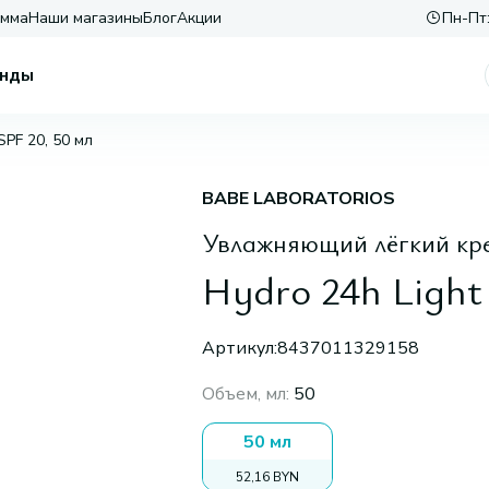
амма
Наши магазины
Блог
Акции
Пн-Пт:
нды
SPF 20, 50 мл
BABE LABORATORIOS
Увлажняющий лёгкий кр
Hydro 24h Light
Артикул:
8437011329158
Объем, мл
:
50
50 мл
52,16 BYN