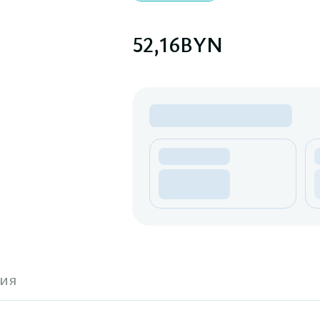
52,16
BYN
ия