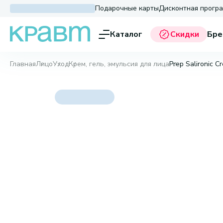
Подарочные карты
Дисконтная прогр
Каталог
Скидки
Бре
Главная
Лицо
Уход
Крем, гель, эмульсия для лица
Prep Salironic C