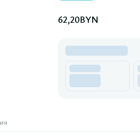
62,20
BYN
ия