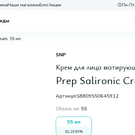
амма
Наши магазины
Блог
Акции
Пн-Пт:
нды
ream, 55 мл
SNP
Крем для лица матирующ
Prep Salironic C
Артикул:
S8809550645912
Объем, мл
:
55
55 мл
62,20 BYN