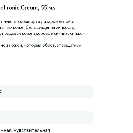
lironic Cream, 55 мл
ит чувство комфорта раздраженной и
тся по коже, без ощущения липкости,
, придавая коже здоровое сияние, снижая
нной кожей, который образует защитный
с
я
мная, Чувствительная