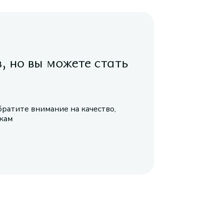
в, но вы можете стать
братите внимание на качество,
икам