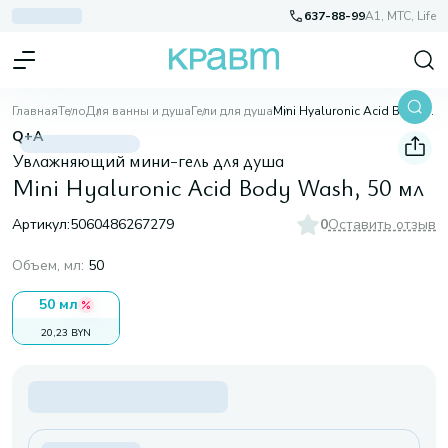
637-88-99
A1, МТС, Life
Главная
Тело
Для ванны и душа
Гели для душа
Mini Hyaluronic Acid Body Wash, 50 мл
Q+A
Увлажняющий мини-гель для душа
Mini Hyaluronic Acid Body Wash, 50 мл
Артикул:
5060486267279
0
Оставить отзыв
Объем, мл
:
50
50 мл
20,23 BYN