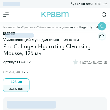
637-88-99
A1, МТС, Life
Главная
Лицо
Очищение
Умывание и очищение
Pro-Collagen Hydrating Cleansing Mousse, 125 мл
ELEMIS
Увлажняющий мусс для очищения кожи
Pro-Collagen Hydrating Cleansing
Mousse, 125 мл
Артикул:
EL60112
0
Оставить отзыв
Объем, мл
:
125
125 мл
292,30 BYN