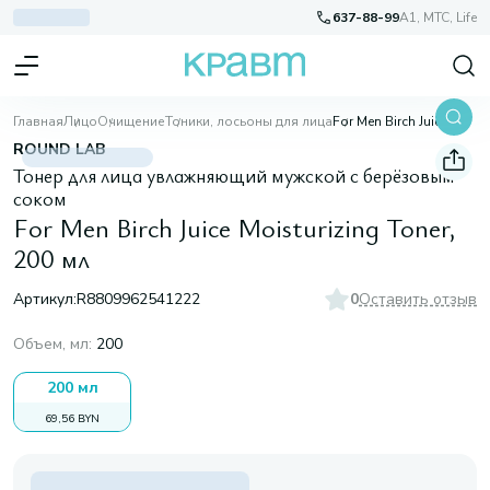
637-88-99
A1, МТС, Life
Главная
Лицо
Очищение
Тоники, лосьоны для лица
For Men Birch Juice Moisturizing Toner, 200 мл
ROUND LAB
Тонер для лица увлажняющий мужской с берёзовым
соком
For Men Birch Juice Moisturizing Toner,
200 мл
Артикул:
R8809962541222
0
Оставить отзыв
Объем, мл
:
200
200 мл
69,56 BYN