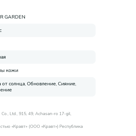
R GARDEN
с
ая
пы кожи
 от солнца, Обновление, Сияние,
нение
 Со., Ltd., 915, 49, Achasan-ro 17-gil,
стью «Кравт» (ООО «Кравт») Республика