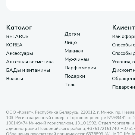
Каталог
Клиен
Детям
BELARUS
Как офор
Лицо
KOREA
Способы 
Макияж
Аксессуары
Способы 
Мужчинам
Аптечная косметика
Условия, 
Парфюмерия
БАДы и витамины
Дисконтн
Подарки
Волосы
Обращени
Тело
Подарочн
ООО «Кравт». Республика Беларусь, 220012, г. Минск, пр. Незав
103. Регистрационный номер в Торговом реестре №769481 от 
100149474 Минский горисполком, 13.10.1992. Отдел торговли и
администрации Первомайского района, +375172151740; +3751
Обращения покупателей принимаются: 6378899 (А1, МТС, life, i