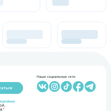
Наши социальные сети
саться
ловиями
ой,
а.