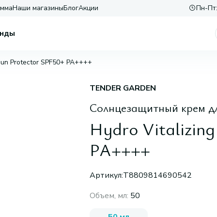
амма
Наши магазины
Блог
Акции
Пн-Пт:
нды
 Sun Protector SPF50+ PA++++
TENDER GARDEN
Солнцезащитный крем дл
Hydro Vitalizing
PA++++
Артикул:
T8809814690542
Объем, мл
:
50