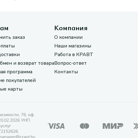
там
Компания
мить заказ
О компании
оплаты
Наши магазины
доставки
Работа в КРАВТ
обмен и возврат товара
Вопрос-ответ
ая программа
Контакты
е покупателей
ые карты
исимости, 76, оф.
20.02.2026 УНП
 услуг
72152626.
manager@cravt.by.