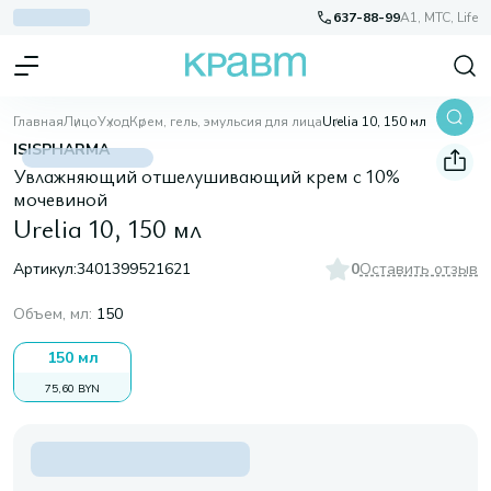
637-88-99
A1, МТС, Life
Главная
Лицо
Уход
Крем, гель, эмульсия для лица
Urelia 10, 150 мл
ISISPHARMA
Увлажняющий отшелушивающий крем с 10%
мочевиной
Urelia 10, 150 мл
Артикул:
3401399521621
0
Оставить отзыв
Объем, мл
:
150
150 мл
75,60 BYN