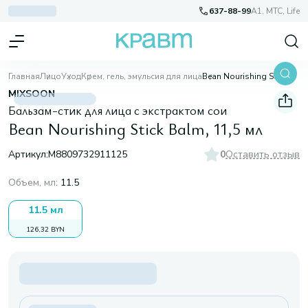
637-88-99
A1, МТС, Life
Главная
Лицо
Уход
Крем, гель, эмульсия для лица
Bean Nourishing Stick Balm, 11,5 мл
MIXSOON
Бальзам-стик для лица с экстрактом сои
Bean Nourishing Stick Balm, 11,5 мл
Артикул:
M8809732911125
0
Оставить отзыв
Объем, мл
:
11.5
11.5 мл
126,32 BYN