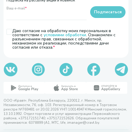
Подписка на рассылку акций и новинок
Ваш e-mail
*
Подписаться
Даю согласие на обработку моих персональных в
соответствии с
условиями обработки
. Ознакомлен с
разъяснением прав, связанных с обработкой,
механизмом их реализации, последствиями дачи
согласия или отказа.
ООО «Кравт». Республика Беларусь, 220012, г. Минск, пр.
Независимости, 76, оф. 103. Регистрационный номер в Торговом
реестре №769481 от 20.02.2026 УНП 100149474 Минский горисполком,
13.10.1992. Отдел торговли и услуг администрации Первомайского
района, +375172151740; +375172152626. Обращения покупателей
принимаются: 6378899 (А1, МТС, life, imanager@cravt.by.