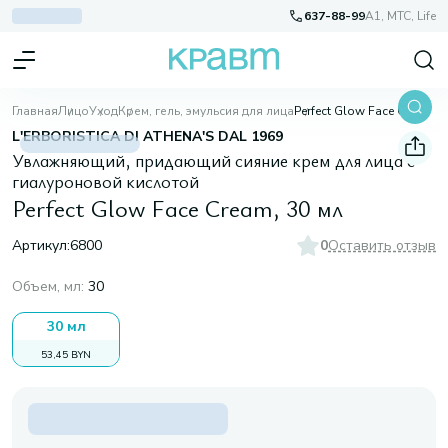
637-88-99
A1, МТС, Life
Главная
Лицо
Уход
Крем, гель, эмульсия для лица
Perfect Glow Face Cream, 30 мл
L'ERBORISTICA DI ATHENA'S DAL 1969
Увлажняющий, придающий сияние крем для лица с
гиалуроновой кислотой
Perfect Glow Face Cream, 30 мл
Артикул:
6800
0
Оставить отзыв
Объем, мл
:
30
30 мл
53,45 BYN