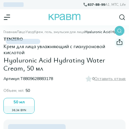
637-88-99
A1, МТС, Life
Главная
Лицо
Уход
Крем, гель, эмульсия для лица
Hyaluronic Acid Hydrating Water Cream, 50 мл
TENZERO
Крем для лица увлажняющий с гиалуроновой
кислотой
Hyaluronic Acid Hydrating Water
Cream, 50 мл
Артикул:
T8809628883178
0
Оставить отзыв
Объем, мл
:
50
50 мл
36,34 BYN