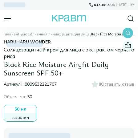
637-88-99
A1, МТС, Life
Главная
Лицо
Солнечная линия
Защита для лица
Black Rice Moisture Airyfit Daily Sunscreen SPF 50+
HARUHARU WONDER
Солнцезащитный крем для лица с экстрактом чёрного
риса
Black Rice Moisture Airyfit Daily
Sunscreen SPF 50+
Артикул:
H8809532221707
0
Оставить отзыв
Объем, мл
:
50
50 мл
123,34 BYN