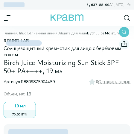
637-88-99
A1, МТС, Life
Главная
Лицо
Солнечная линия
Защита для лица
Birch Juice Moisturizing Sun Stick SPF 50+ PA++++, 19 мл
ROUND LAB
Солнцезащитный крем-стик для лица с берёзовым
соком
Birch Juice Moisturizing Sun Stick SPF
50+ PA++++, 19 мл
Артикул:
R8809875904459
0
Оставить отзыв
Объем, мл
:
19
19 мл
70,50 BYN