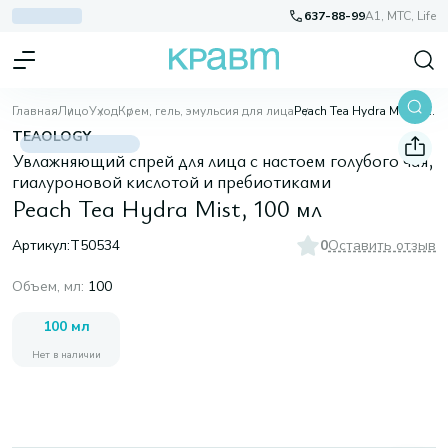
637-88-99
A1, МТС, Life
Главная
Лицо
Уход
Крем, гель, эмульсия для лица
Peach Tea Hydra Mist, 100 мл
TEAOLOGY
Увлажняющий спрей для лица с настоем голубого чая,
гиалуроновой кислотой и пребиотиками
Peach Tea Hydra Mist, 100 мл
Артикул:
T50534
0
Оставить отзыв
Объем, мл
:
100
100 мл
Нет в наличии