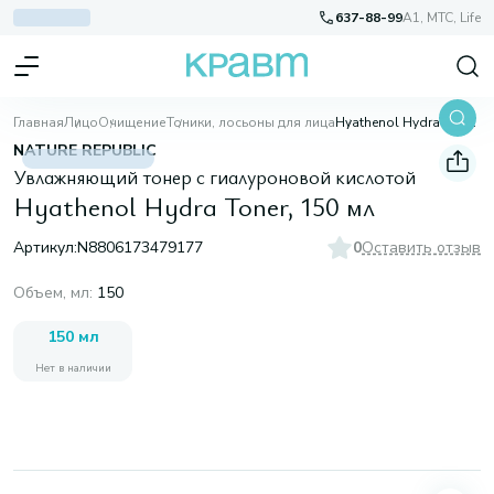
637-88-99
A1, МТС, Life
Главная
Лицо
Очищение
Тоники, лосьоны для лица
Hyathenol Hydra Toner, 150 мл
NATURE REPUBLIC
Увлажняющий тонер с гиалуроновой кислотой
Hyathenol Hydra Toner, 150 мл
Артикул:
N8806173479177
0
Оставить отзыв
Объем, мл
:
150
150 мл
Нет в наличии