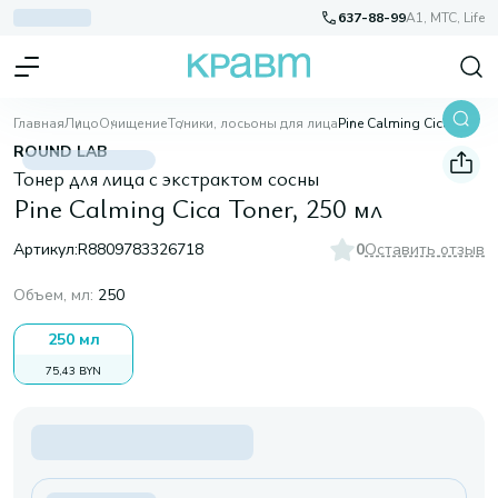
637-88-99
A1, МТС, Life
Главная
Лицо
Очищение
Тоники, лосьоны для лица
Pine Calming Cica Toner, 250 мл
ROUND LAB
Тонер для лица с экстрактом сосны
Pine Calming Cica Toner, 250 мл
Артикул:
R8809783326718
0
Оставить отзыв
Объем, мл
:
250
250 мл
75,43 BYN