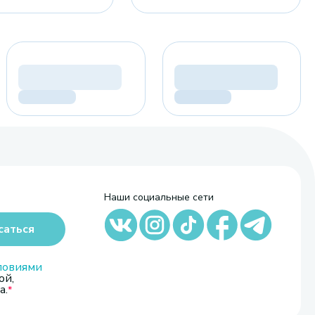
Наши социальные сети
саться
ловиями
ой,
а.