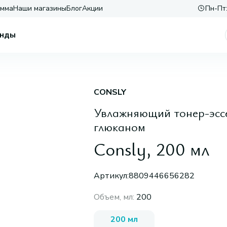
амма
Наши магазины
Блог
Акции
Пн-Пт:
нды
CONSLY
Увлажняющий тонер-эссе
глюканом
Consly, 200 мл
Артикул:
8809446656282
Объем, мл
:
200
200 мл