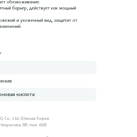
ает обезвоживание.
итный барьер, действует как мощный
свежий и ухоженный вид, защитит от
изменений.
Y
нение
оновая кислота
G Co., Ltd, Южная Корея
Некрасова 88, пом. 668