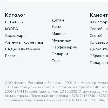
Каталог
Клиен
Детям
BELARUS
Как офор
Лицо
KOREA
Способы 
Макияж
Аксессуары
Способы 
Мужчинам
Аптечная косметика
Условия, 
Парфюмерия
БАДы и витамины
Дисконтн
Подарки
Волосы
Обращени
Тело
Подарочн
ООО «Кравт». Республика Беларусь, 220012, г. Минск, пр. Незав
103. Регистрационный номер в Торговом реестре №769481 от 
100149474 Минский горисполком, 13.10.1992. Отдел торговли и
администрации Первомайского района, +375172151740; +3751
Обращения покупателей принимаются: 6378899 (А1, МТС, life, i