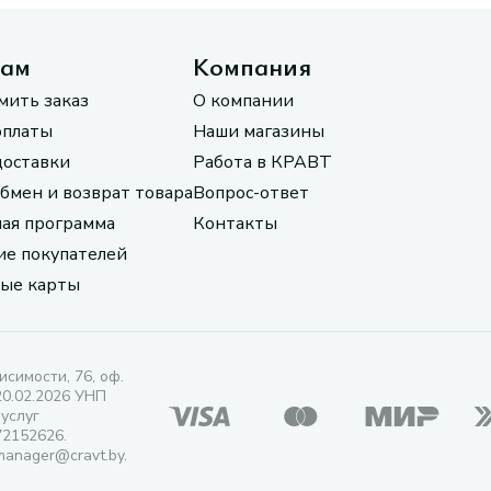
там
Компания
мить заказ
О компании
оплаты
Наши магазины
доставки
Работа в КРАВТ
обмен и возврат товара
Вопрос-ответ
ая программа
Контакты
е покупателей
ые карты
исимости, 76, оф.
20.02.2026 УНП
 услуг
72152626.
manager@cravt.by.