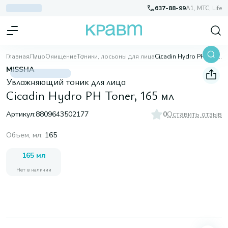
637-88-99
A1, МТС, Life
Главная
Лицо
Очищение
Тоники, лосьоны для лица
Cicadin Hydro PH Toner, 165 мл
MISSHA
Увлажняющий тоник для лица
Cicadin Hydro PH Toner, 165 мл
Артикул:
8809643502177
0
Оставить отзыв
Объем, мл
:
165
165 мл
Нет в наличии