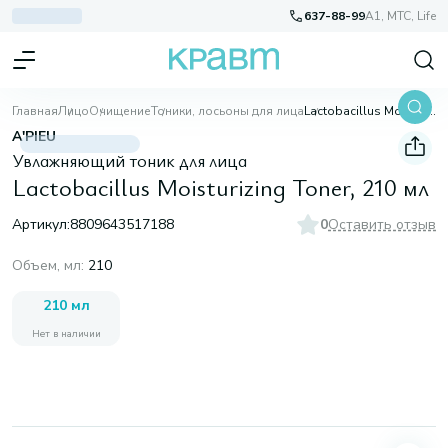
637-88-99
A1, МТС, Life
Главная
Лицо
Очищение
Тоники, лосьоны для лица
Lactobacillus Moisturizing Toner, 210 мл
A'PIEU
Увлажняющий тоник для лица
Lactobacillus Moisturizing Toner, 210 мл
Артикул:
8809643517188
0
Оставить отзыв
Объем, мл
:
210
210 мл
Нет в наличии