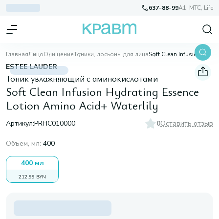
637-88-99
A1, МТС, Life
Главная
Лицо
Очищение
Тоники, лосьоны для лица
Soft Clean Infusion Hydrating Essence Lotion Amino Acid+ Waterlily
ESTEE LAUDER
Тоник увлажняющий с аминокислотами
Soft Clean Infusion Hydrating Essence
Lotion Amino Acid+ Waterlily
Артикул:
PRHC010000
0
Оставить отзыв
Объем, мл
:
400
400 мл
212,99 BYN