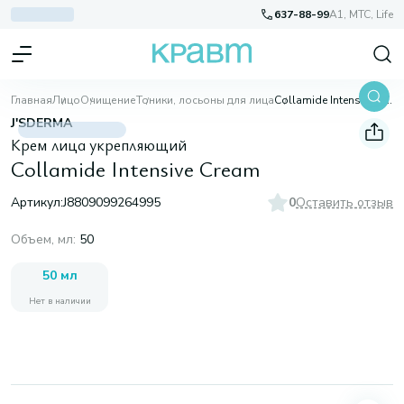
637-88-99
A1, МТС, Life
Главная
Лицо
Очищение
Тоники, лосьоны для лица
Collamide Intensive Cream
J'SDERMA
Крем лица укрепляющий
Collamide Intensive Cream
Артикул:
J8809099264995
0
Оставить отзыв
Объем, мл
:
50
50 мл
Нет в наличии