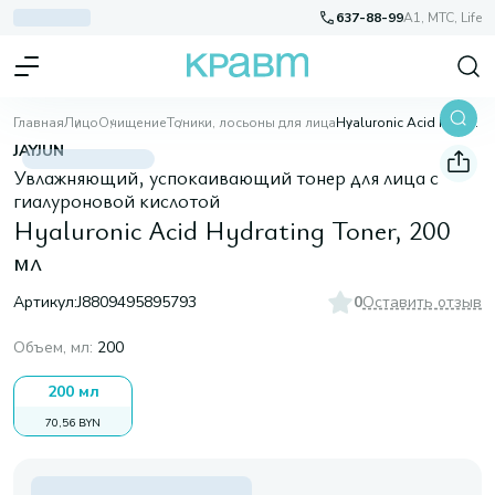
637-88-99
A1, МТС, Life
Главная
Лицо
Очищение
Тоники, лосьоны для лица
Hyaluronic Acid Hydrating Toner, 200 мл
JAYJUN
Увлажняющий, успокаивающий тонер для лица с
гиалуроновой кислотой
Hyaluronic Acid Hydrating Toner, 200
мл
Артикул:
J8809495895793
0
Оставить отзыв
Объем, мл
:
200
200 мл
70,56 BYN