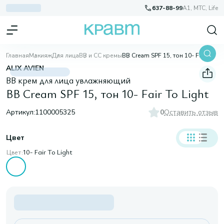
637-88-99
A1, МТС, Life
Главная
Макияж
Для лица
BB и CC кремы
BB Cream SPF 15, тон 10- Fair To Light
ALIX AVIEN
ВВ крем для лица увлажняющий
BB Cream SPF 15, тон 10- Fair To Light
Артикул:
1100005325
0
Оставить отзыв
Цвет
Цвет:
10- Fair To Light