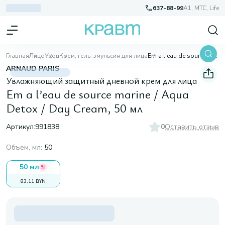
637-88-99
A1, МТС, Life
Главная
Лицо
Уход
Крем, гель, эмульсия для лица
Em a l’eau de source marine / Aqua Detox / Day Cream, 50 мл
ARNAUD PARIS
Увлажняющий защитный дневной крем для лица
Em a l’eau de source marine / Aqua
Detox / Day Cream, 50 мл
Артикул:
991838
0
Оставить отзыв
Объем, мл
:
50
50 мл
83,11 BYN