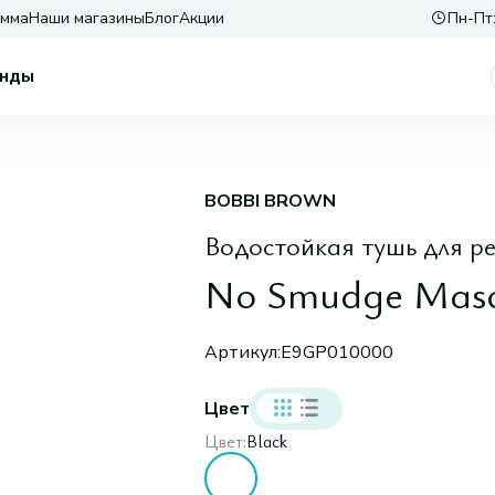
амма
Наши магазины
Блог
Акции
Пн-Пт:
нды
BOBBI BROWN
Водостойкая тушь для р
No Smudge Masca
Артикул:
E9GP010000
Цвет
Цвет:
Black