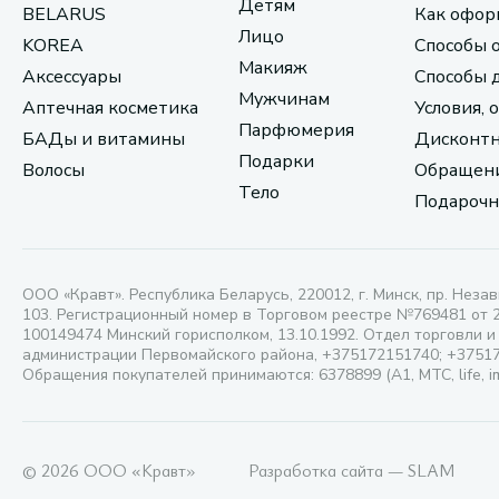
Детям
BELARUS
Как офор
Лицо
KOREA
Способы 
Макияж
Аксессуары
Способы 
Мужчинам
Аптечная косметика
Условия, 
Парфюмерия
БАДы и витамины
Дисконтн
Подарки
Волосы
Обращени
Тело
Подарочн
ООО «Кравт». Республика Беларусь, 220012, г. Минск, пр. Незав
103. Регистрационный номер в Торговом реестре №769481 от 
100149474 Минский горисполком, 13.10.1992. Отдел торговли и
администрации Первомайского района, +375172151740; +3751
Обращения покупателей принимаются: 6378899 (А1, МТС, life, i
© 2026 ООО «Кравт»
Разработка сайта — SLAM