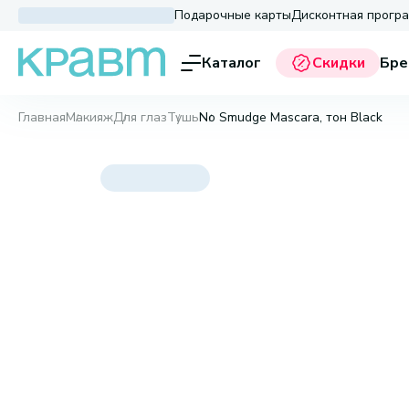
Подарочные карты
Дисконтная прогр
Каталог
Скидки
Бре
Главная
Макияж
Для глаз
Тушь
No Smudge Mascara, тон Black