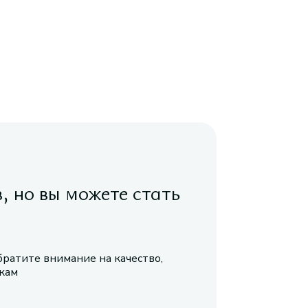
в, но вы можете стать
братите внимание на качество,
икам