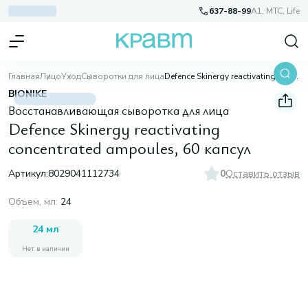
637-88-99
A1, МТС, Life
Главная
Лицо
Уход
Сыворотки для лица
Defence Skinergy reactivating concentrated ampoules, 60 капсул
BIONIKE
Восстанавливающая сыворотка для лица
Defence Skinergy reactivating
concentrated ampoules, 60 капсул
Артикул:
8029041112734
0
Оставить отзыв
Объем, мл
:
24
24 мл
Нет в наличии