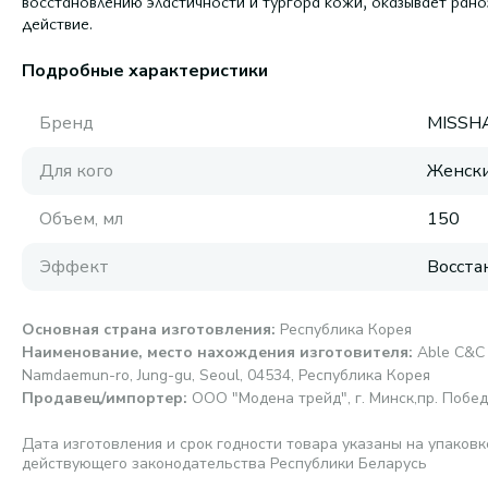
восстановлению эластичности и тургора кожи, оказывает ра
действие.
Подробные характеристики
Бренд
MISSH
Для кого
Женск
Объем, мл
150
Эффект
Восста
Основная страна изготовления
:
Республика Корея
Наименование, место нахождения изготовителя
:
Able C&C 
Namdaemun-ro, Jung-gu, Seoul, 04534, Республика Корея
Продавец/импортер
:
ООО "Модена трейд", г. Минск,пр. Победи
Дата изготовления и срок годности товара указаны на упаковк
действующего законодательства Республики Беларусь