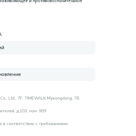
нозаживляющее и противовоспалительное
A
ий
новление
Co., Ltd., 7F, TIMEWALK Myeongdong, 78,
телей, д.103, пом. 909
е в соответствии с требованиями