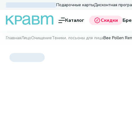
Подарочные карты
Дисконтная прогр
Каталог
Скидки
Бре
Главная
Лицо
Очищение
Тоники, лосьоны для лица
Bee Pollen Re