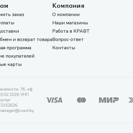
там
Компания
мить заказ
О компании
оплаты
Наши магазины
доставки
Работа в КРАВТ
обмен и возврат товара
Вопрос-ответ
ая программа
Контакты
е покупателей
ые карты
исимости, 76, оф.
20.02.2026 УНП
 услуг
72152626.
manager@cravt.by.