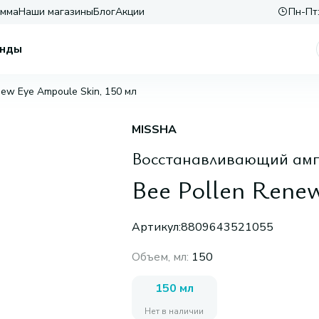
амма
Наши магазины
Блог
Акции
Пн-Пт:
нды
new Eye Ampoule Skin, 150 мл
MISSHA
Восстанавливающий амп
Bee Pollen Rene
Артикул:
8809643521055
Объем, мл
:
150
150 мл
Нет в наличии