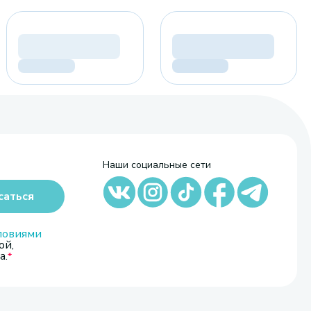
Наши социальные сети
саться
ловиями
ой,
а.