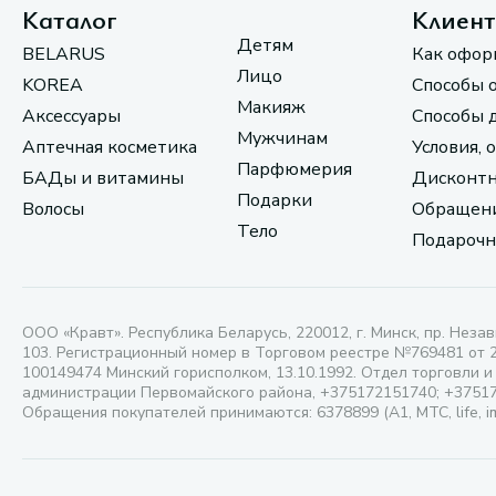
Каталог
Клиен
Детям
BELARUS
Как офор
Лицо
KOREA
Способы 
Макияж
Аксессуары
Способы 
Мужчинам
Аптечная косметика
Условия, 
Парфюмерия
БАДы и витамины
Дисконтн
Подарки
Волосы
Обращени
Тело
Подарочн
ООО «Кравт». Республика Беларусь, 220012, г. Минск, пр. Незав
103. Регистрационный номер в Торговом реестре №769481 от 
100149474 Минский горисполком, 13.10.1992. Отдел торговли и
администрации Первомайского района, +375172151740; +3751
Обращения покупателей принимаются: 6378899 (А1, МТС, life, i