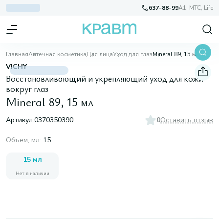
637-88-99
A1, МТС, Life
Главная
Аптечная косметика
Для лица
Уход для глаз
Mineral 89, 15 мл
VICHY
Восстанавливающий и укрепляющий уход для кожи
вокруг глаз
Mineral 89, 15 мл
Артикул:
0370350390
0
Оставить отзыв
Объем, мл
:
15
15 мл
Нет в наличии