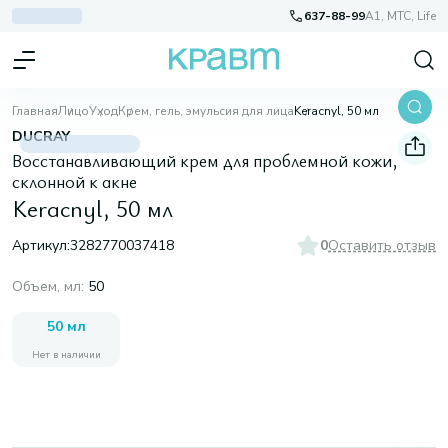
637-88-99
A1, МТС, Life
Главная
Лицо
Уход
Крем, гель, эмульсия для лица
Keracnyl, 50 мл
DUCRAY
Восстанавливающий крем для проблемной кожи,
склонной к акне
Keracnyl, 50 мл
Артикул:
3282770037418
0
Оставить отзыв
Объем, мл
:
50
50 мл
Нет в наличии