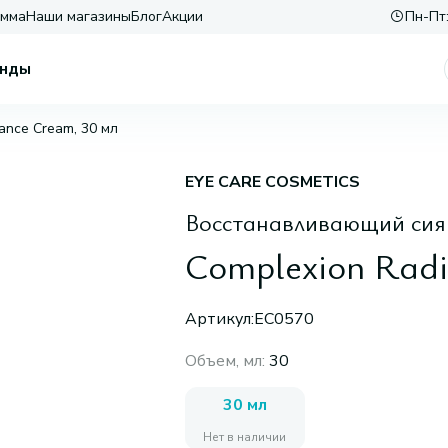
амма
Наши магазины
Блог
Акции
Пн-Пт:
нды
ance Cream, 30 мл
EYE CARE COSMETICS
Восстанавливающий сиян
Complexion Radi
Артикул:
EC0570
Объем, мл
:
30
30 мл
Нет в наличии