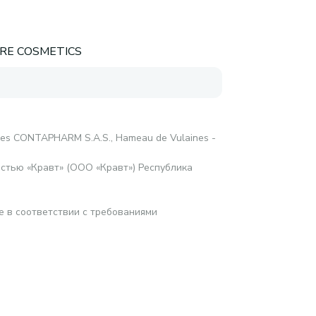
ARE COSMETICS
res CONTAPHARM S.A.S., Hameau de Vulaines -
стью «Кравт» (ООО «Кравт») Республика
е в соответствии с требованиями