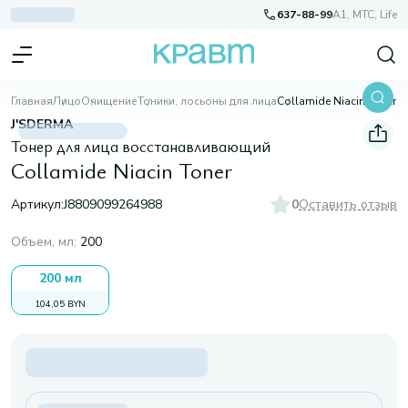
637-88-99
A1, МТС, Life
Главная
Лицо
Очищение
Тоники, лосьоны для лица
Collamide Niacin Toner
J'SDERMA
Тонер для лица восстанавливающий
Collamide Niacin Toner
Артикул:
J8809099264988
0
Оставить отзыв
Объем, мл
:
200
200 мл
104,05 BYN