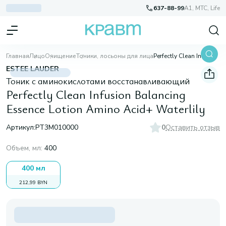
637-88-99
A1, МТС, Life
Главная
Лицо
Очищение
Тоники, лосьоны для лица
Perfectly Clean Infusion Balancing Essence Lotion Amino Acid+ Waterlily
ESTEE LAUDER
Тоник с аминокислотами восстанавливающий
Perfectly Clean Infusion Balancing
Essence Lotion Amino Acid+ Waterlily
Артикул:
PT3M010000
0
Оставить отзыв
Объем, мл
:
400
400 мл
212,99 BYN