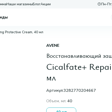
амма
Наши магазины
Блог
Акции
Пн-Пт:
нды
ing Protective Cream, 40 мл
AVENE
Восстанавливающий защ
Cicalfate+ Repai
мл
Артикул:
3282770204667
Объем, мл
:
40