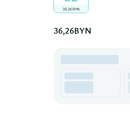
40 мл
36,26 BYN
36,26
BYN