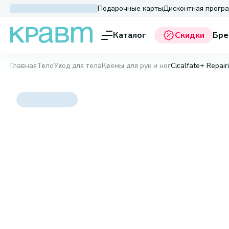
Подарочные карты
Дисконтная прогр
Каталог
Скидки
Бре
Главная
Тело
Уход для тела
Кремы для рук и ног
Cicalfate+ Repair