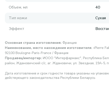
Объем, мл
40
Тип кожи
Сухая
Эффект
Восста
Основная страна изготовления
:
Франция
Наименование, место нахождения изготовителя
:
«Pierre F
92100 Boulogne-Paris-France / Франция
Продавец/импортер
:
ИООО "Интерфармакс", Республика Бела
район, Ждановичский с/с, аг. Ждановичи, ул. Звездная, 19А-5, п
Дата изготовления и срок годности товара указаны на упаковк
действующего законодательства Республики Беларусь