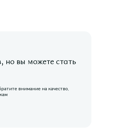
в, но вы можете стать
братите внимание на качество,
икам