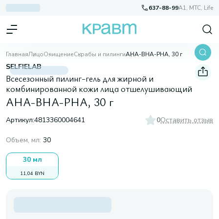
637-88-99
A1, МТС, Life
Главная
Лицо
Очищение
Скрабы и пилинги
AHA-BHA-PHA, 30 г
SELFIELAB
Всесезонный пилинг-гель для жирной и
комбинированной кожи лица отшелушивающий
AHA-BHA-PHA, 30 г
Артикул:
4813360004641
0
Оставить отзыв
Объем, мл
:
30
30 мл
11,04 BYN