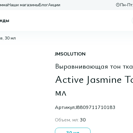
амма
Наши магазины
Блог
Акции
Пн-Пт:
нды
e, 30 мл
JMSOLUTION
Выравнивающая тон ткан
Active Jasmine 
мл
Артикул:
J8809711710183
Объем, мл
:
30