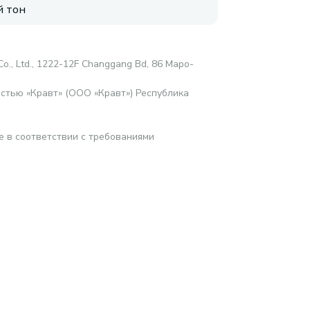
 тон
o., Ltd., 1222-12F Changgang Bd, 86 Mapo-
стью «Кравт» (ООО «Кравт») Республика
е в соответствии с требованиями