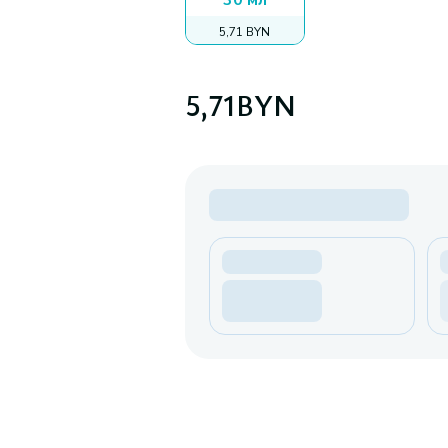
30 мл
5,71 BYN
5,71
BYN