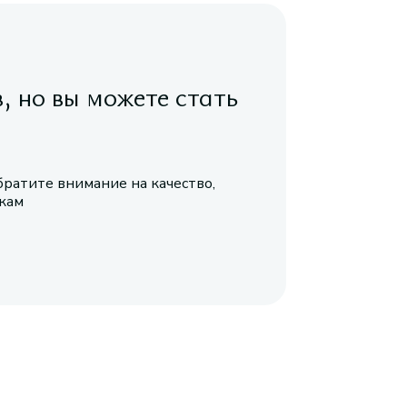
в, но вы можете стать
братите внимание на качество,
икам