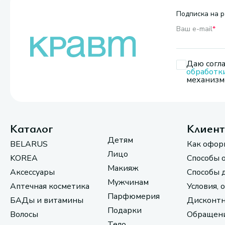
Подписка на р
Ваш e-mail
*
Даю согла
обработк
механизмо
Каталог
Клиен
Детям
BELARUS
Как офор
Лицо
KOREA
Способы 
Макияж
Аксессуары
Способы 
Мужчинам
Аптечная косметика
Условия, 
Парфюмерия
БАДы и витамины
Дисконтн
Подарки
Волосы
Обращени
Тело