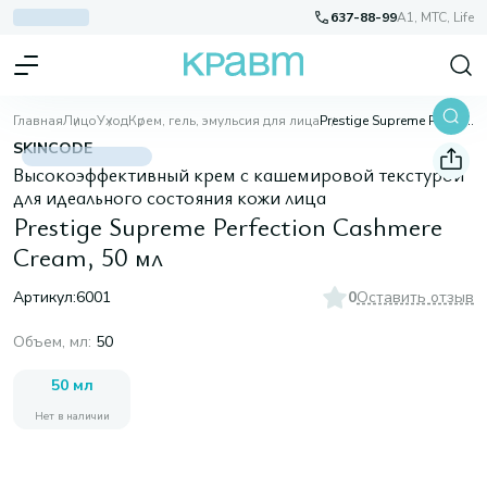
637-88-99
A1, МТС, Life
Главная
Лицо
Уход
Крем, гель, эмульсия для лица
Prestige Supreme Perfection Cashmere Cream, 50 мл
SKINCODE
Высокоэффективный крем с кашемировой текстурой
для идеального состояния кожи лица
Prestige Supreme Perfection Cashmere
Cream, 50 мл
Артикул:
6001
0
Оставить отзыв
Объем, мл
:
50
50 мл
Нет в наличии