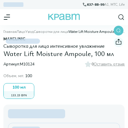
637-88-99
A1, МТС, Life
Главная
Лицо
Уход
Сыворотки для лица
Water Lift Moisture Ampoule, 100 мл
MAXCLINIC
Сыворотка для лица интенсивное увлажнение
Water Lift Moisture Ampoule, 100 мл
Артикул:
M10124
0
Оставить отзыв
Объем, мл
:
100
100 мл
133,19 BYN