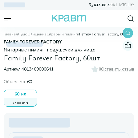
637-88-99
A1, МТС, Life
Главная
Лицо
Очищение
Скрабы и пилинги
Family Forever Factory, 60шт
FAMILY FOREVER FACTORY
Янтарные пилинг-подушечки для лица
Family Forever Factory, 60шт
Артикул:
4813409000641
0
Оставить отзыв
Объем, мл
:
60
60 мл
17,88 BYN