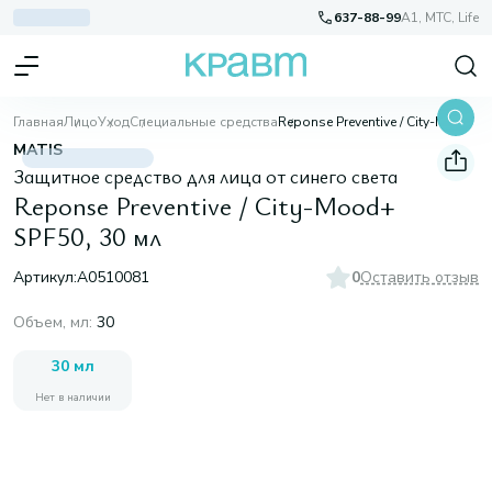
637-88-99
A1, МТС, Life
Главная
Лицо
Уход
Специальные средства
Reponse Preventive / City-Mood+ SPF50, 30 мл
MATIS
Защитное средство для лица от синего света
Reponse Preventive / City-Mood+
SPF50, 30 мл
Артикул:
A0510081
0
Оставить отзыв
Объем, мл
:
30
30 мл
Нет в наличии