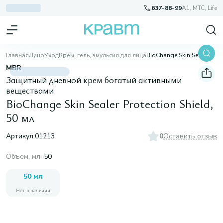
637-88-99
A1, МТС, Life
Главная
Лицо
Уход
Крем, гель, эмульсия для лица
BioChange Skin Sealer Protection Shield, 50 мл
MBR
Защитный дневной крем богатый активными
веществами
BioChange Skin Sealer Protection Shield,
50 мл
Артикул:
01213
0
Оставить отзыв
Объем, мл
:
50
50 мл
Нет в наличии