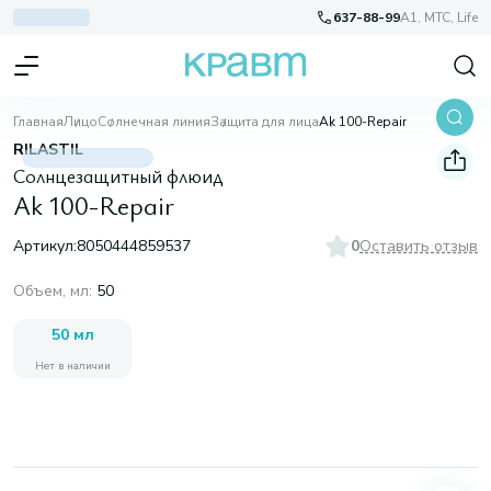
637-88-99
A1, МТС, Life
Главная
Лицо
Солнечная линия
Защита для лица
Ak 100-Repair
RILASTIL
Солнцезащитный флюид
Ak 100-Repair
Артикул:
8050444859537
0
Оставить отзыв
Объем, мл
:
50
50 мл
Нет в наличии