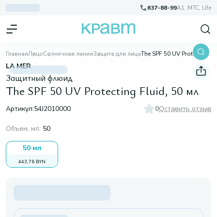
637-88-99
A1, МТС, Life
Главная
Лицо
Солнечная линия
Защита для лица
The SPF 50 UV Protecting Fluid, 50 мл
LA MER
Защитный флюид
The SPF 50 UV Protecting Fluid, 50 мл
Артикул:
54J2010000
0
Оставить отзыв
Объем, мл
:
50
50 мл
443,76 BYN