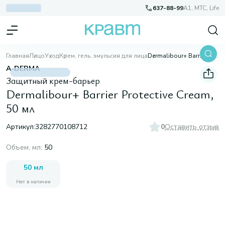
637-88-99
A1, МТС, Life
Главная
Лицо
Уход
Крем, гель, эмульсия для лица
Dermalibour+ Barrier Protective Cream, 50 мл
A-DERMA
Защитный крем-барьер
Dermalibour+ Barrier Protective Cream,
50 мл
Артикул:
3282770108712
0
Оставить отзыв
Объем, мл
:
50
50 мл
Нет в наличии