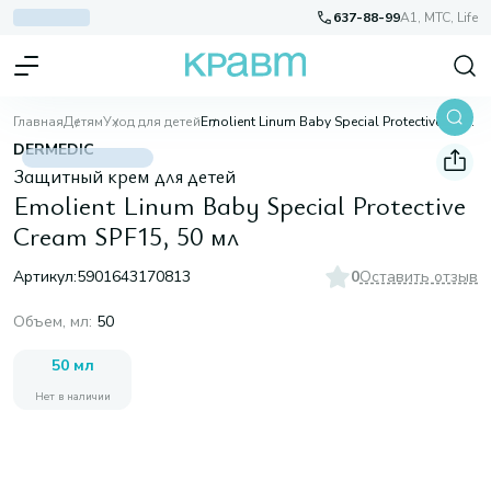
637-88-99
A1, МТС, Life
Главная
Детям
Уход для детей
Emolient Linum Baby Special Protective Cream SPF15, 50 мл
DERMEDIC
Защитный крем для детей
Emolient Linum Baby Special Protective
Cream SPF15, 50 мл
Артикул:
5901643170813
0
Оставить отзыв
Объем, мл
:
50
50 мл
Нет в наличии