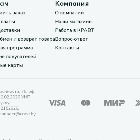
там
Компания
мить заказ
О компании
оплаты
Наши магазины
доставки
Работа в КРАВТ
обмен и возврат товара
Вопрос-ответ
ая программа
Контакты
е покупателей
ые карты
исимости, 76, оф.
20.02.2026 УНП
 услуг
72152626.
manager@cravt.by.