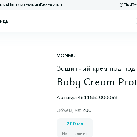
амма
Наши магазины
Блог
Акции
Пн-Пт:
нды
MONMU
Защитный крем под подг
Baby Cream Prot
Артикул:
4811852000058
Объем, мл
:
200
200 мл
Нет в наличии