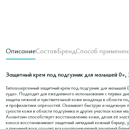
Описание
Состав
Бренд
Способ применен
Защитный крем под подгузник для малышей 0+, 
Гипоаллергенный защитный крем под подгузник для малышей 0
зуда». Подходит для ежедневного использования с первых дн
защиты нежной и чувствительной кожи младенца в области по
и профилактики опрелостей. Оказывает быструю и надежную 
сухости кожи в области подгузника и других участках кожи 
Аллантоин способствует восстановлению кожи, делая её элас
кокоса восстанавливают защитный липидный кожный барьер, у
а пчелиный воск создает воздухопроницаемый защитный барье