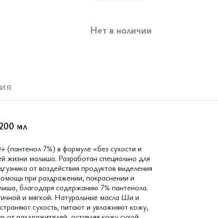
Нет в наличии
ия
200 мл
+ (пантенол 7%) в формуле «без сухости и
ей жизни малыша. Разработан специально для
дгузника от воздействия продуктов выделения
помощь при раздражении, покраснении и
малыша, благодаря содержанию 7% пантенола.
тичной и мягкой. Натуральные масла Ши и
страняют сухость, питают и увлажняют кожу,
р от раздражителей, оставляя кожу сухой.