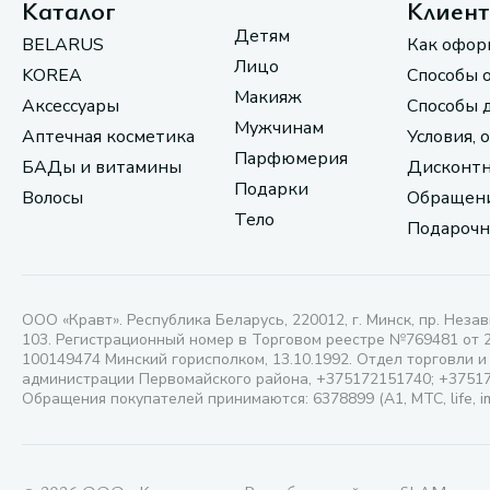
Каталог
Клиен
Детям
BELARUS
Как офор
Лицо
KOREA
Способы 
Макияж
Аксессуары
Способы 
Мужчинам
Аптечная косметика
Условия, 
Парфюмерия
БАДы и витамины
Дисконтн
Подарки
Волосы
Обращени
Тело
Подарочн
ООО «Кравт». Республика Беларусь, 220012, г. Минск, пр. Незав
103. Регистрационный номер в Торговом реестре №769481 от 
100149474 Минский горисполком, 13.10.1992. Отдел торговли и
администрации Первомайского района, +375172151740; +3751
Обращения покупателей принимаются: 6378899 (А1, МТС, life, i