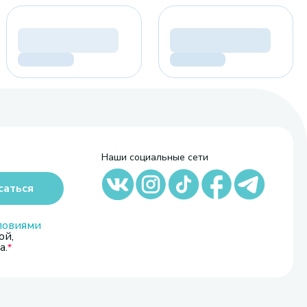
Наши социальные сети
саться
ловиями
ой,
а.