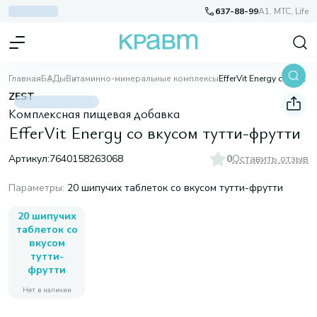
637-88-99
A1, МТС, Life
Главная
БАДы
Витаминно-минеральные комплексы
EfferVit Energy со вкусом тутти-фрутти
ZEST
Комплексная пищевая добавка
EfferVit Energy со вкусом тутти-фрутти
Артикул:
7640158263068
0
Оставить отзыв
Параметры
:
20 шипучих таблеток со вкусом тутти-фрутти
20 шипучих
таблеток со
вкусом
тутти-
фрутти
Нет в наличии