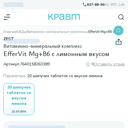
637-88-99
A1, МТС, Life
Главная
БАДы
Витаминно-минеральные комплексы
EfferVit Mg+B6 с лимонным вкусом
ZEST
Витаминно-минеральный комплекс
EfferVit Mg+B6 с лимонным вкусом
Артикул:
7640158263389
0
Оставить отзыв
Параметры
:
20 шипучих таблеток со вкусом лимона
20 шипучих
таблеток со
вкусом
лимона
20,95 BYN