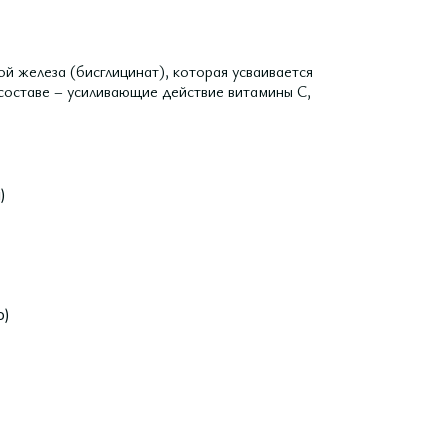
й железа (бисглицинат), которая усваивается
составе – усиливающие действие витамины С,
)
о)