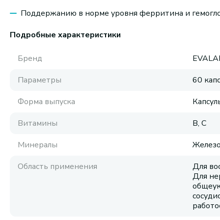
Поддержанию в норме уровня ферритина и гемогл
Подробные характеристики
Бренд
EVALA
Параметры
60 кап
Форма выпуска
Капсул
Витамины
B, C
Минералы
Желез
Область применения
Для во
Для не
общеук
сосуди
работо