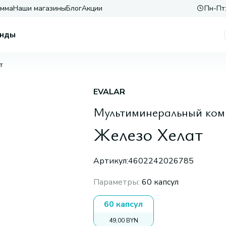
амма
Наши магазины
Блог
Акции
Пн-Пт:
нды
т
EVALAR
Мультиминеральный ком
Железо Хелат
Артикул:
4602242026785
Параметры
:
60 капсул
60 капсул
49,00 BYN