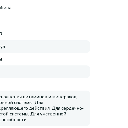
обина
R
сул
ы
о
сполнения витаминов и минералов,
рвной системы, Для
репляющего действия, Для сердечно-
стой системы, Для умственной
способности