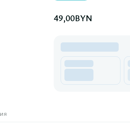
49,00
BYN
ия