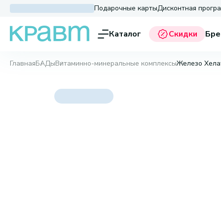
Подарочные карты
Дисконтная прогр
Каталог
Скидки
Бре
Главная
БАДы
Витаминно-минеральные комплексы
Железо Хела