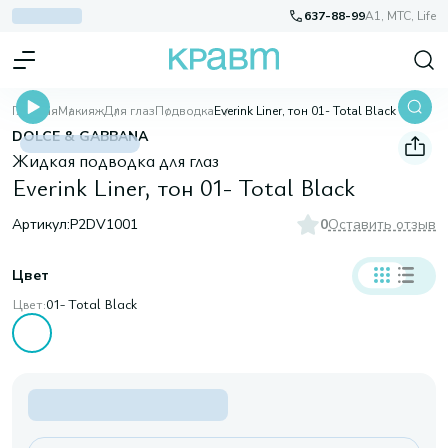
637-88-99
A1, МТС, Life
Главная
Макияж
Для глаз
Подводка
Everink Liner, тон 01- Total Black
DOLCE & GABBANA
Жидкая подводка для глаз
Everink Liner, тон 01- Total Black
Артикул:
P2DV1001
0
Оставить отзыв
Цвет
Цвет:
01- Total Black